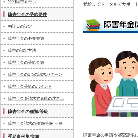
特別障害者手当
受給までトータルでサポー
障害年金の受給要件
初診日の設定
障害年金の必要書類
障害の認定方法
障害年金の受給金額
障害年金の3つの請求パターン
障害年金受給のポイント
障害年金を請求する時の注意点
障害年金の種類/等級
障害年金請求の種類/等級 一覧
障害年金の申請や審査請求
受給事例集/実績