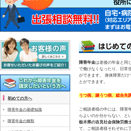
障害年金
は老後の年金と同
で働けなくなったり、日常
お客様の声
ができます。 身体障害だけ
とができます。
これから障害年金を請求したいという方
うつ病、躁うつ病、総合失
初めての方へ
へ
ご相談者様の中には、障害
障害年金の基礎知識
らよいのか分からない、と
障害年金の種類
栃木県の吉見社会保険労務
て、ご相談者様それぞれに