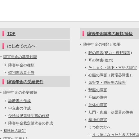
TOP
障害年金請求の種類/等級
障害年金の種類と概要
はじめての方へ
眼の障害(視力・視野障害)
障害年金の基礎知識
耳の障害(聴力)
障害年金の種類
そしゃく・嚥下・言語の障害
特別障害者手当
心臓の障害（循環器障害）
障害年金の受給要件
気管支・肺疾患の障害
腎臓の障害
障害年金の必要書類
肝臓の障害
診断書の作成
肢体の障害
申立書の作成
肛門・直腸・泌尿器の障害
受診状況等証明書の作成
精神の障害
障害年金裁定請求書の作成
うつ病の方へ
初診日の設定
うつ病になったときの対処