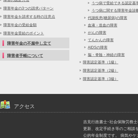
障害の認定方法
うつ病で受給できる認定基
障害年金の3つの請求パターン
うつ病に関する障害年金診
障害年金を請求する時の注意点
代謝疾患(糖尿病)の障害
障害年金の受給金額
血液・造血の障害
がんの障害
障害年金受給のポイント
てんかんの障害
障害年金の不服申し立て
AIDSの障害
脳・脊髄・神経の障害
障害者手帳について
障害認定基準（1級）
障害認定基準（2級）
障害認定基準（3級）
アクセス
吉見行政書士･社会保険労務
更新、改定手続き等のご相談
公的年金制度です。 病気や