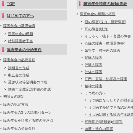
TOP
障害年金請求の種類/等級
障害年金の種類と概要
はじめての方へ
眼の障害(視力・視野障害)
障害年金の基礎知識
耳の障害(聴力)
障害年金の種類
そしゃく・嚥下・言語の障害
特別障害者手当
心臓の障害（循環器障害）
障害年金の受給要件
気管支・肺疾患の障害
腎臓の障害
障害年金の必要書類
肝臓の障害
診断書の作成
肢体の障害
申立書の作成
肛門・直腸・泌尿器の障害
受診状況等証明書の作成
精神の障害
障害年金裁定請求書の作成
うつ病の方へ
初診日の設定
うつ病になったときの対処
障害の認定方法
うつ病で受給できる認定基
障害年金の3つの請求パターン
うつ病に関する障害年金診
障害年金を請求する時の注意点
代謝疾患(糖尿病)の障害
障害年金の受給金額
血液・造血の障害