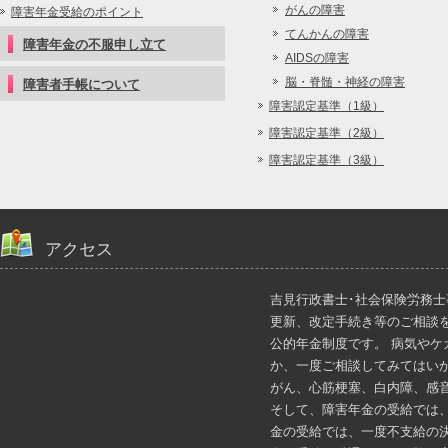
がんの障害
障害年金受給のポイント
てんかんの障害
障害年金の不服申し立て
AIDSの障害
脳・脊髄・神経の障害
障害者手帳について
障害認定基準（1級）
障害認定基準（2級）
障害認定基準（3級）
アクセス
吉見行政書士･社会保険労務
更新、改定手続き等のご相談
公的年金制度です。 病気や
か、一度ご相談してみてはい
がん、心筋梗塞、白内障、感
そして、障害年金の受給では
金の受給では、一度不支給の