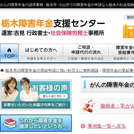
がんの障害年金の請求事例 - 栃木市･小山市での障害年金の申請なら栃木の社会保険
宇都宮市エリアで精神病、心疾患、身体障害の障害年金申請の無料相談栃木市･小
士まで
TOP
初めての方へ
ご相談・代行申請の流れ
障害年金の受
栃木市の障害年金の受給申請に強い社労士に無料相談
›
障害年金の受給事
がんの障害年金
傷病名：乳が
お客様の声
事例集一覧へ戻る