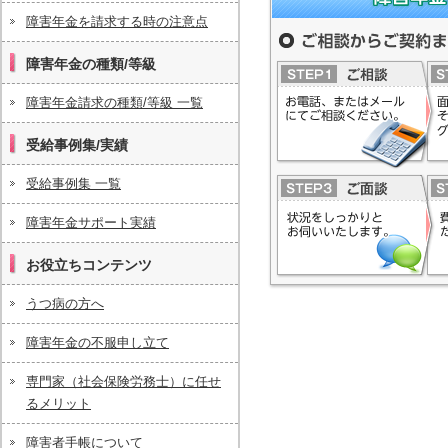
障害年金を請求する時の注意点
障害年金（受給要件、申請
険労務士事務所へ
ご相談からご契約までの流
障害年金の種類/等級
障害年金請求の種類/等級 一覧
受給事例集/実績
受給事例集 一覧
障害年金サポート実績
お役立ちコンテンツ
うつ病の方へ
障害年金の不服申し立て
専門家（社会保険労務士）に任せ
るメリット
障害者手帳について