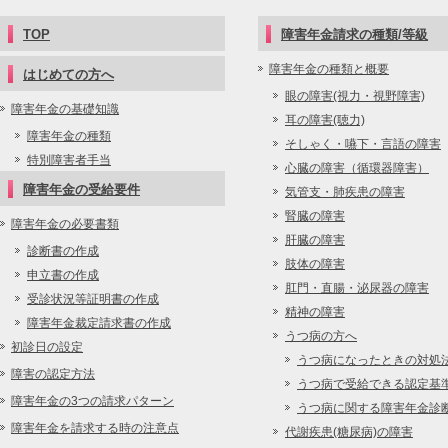
TOP
障害年金請求の種類/等級
障害年金の種類と概要
はじめての方へ
眼の障害(視力・視野障害)
障害年金の基礎知識
耳の障害(聴力)
障害年金の種類
そしゃく・嚥下・言語の障害
特別障害者手当
心臓の障害（循環器障害）
障害年金の受給要件
気管支・肺疾患の障害
腎臓の障害
障害年金の必要書類
肝臓の障害
診断書の作成
肢体の障害
申立書の作成
肛門・直腸・泌尿器の障害
受診状況等証明書の作成
精神の障害
障害年金裁定請求書の作成
うつ病の方へ
初診日の設定
うつ病になったときの対処
障害の認定方法
うつ病で受給できる認定基
障害年金の3つの請求パターン
うつ病に関する障害年金診
障害年金を請求する時の注意点
代謝疾患(糖尿病)の障害