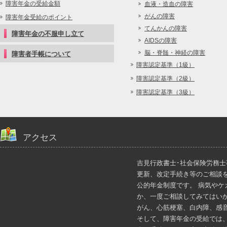
障害年金の受給金額
血液・造血の障害
がんの障害
障害年金受給のポイント
てんかんの障害
障害年金の不服申し立て
AIDSの障害
脳・脊髄・神経の障害
障害者手帳について
障害認定基準（1級）
障害認定基準（2級）
障害認定基準（3級）
アクセス
吉見行政書士･社会保険労務
更新、改定手続き等のご相談
公的年金制度です。 病気や
か、一度ご相談してみてはい
がん、心筋梗塞、白内障、感
そして、障害年金の受給では