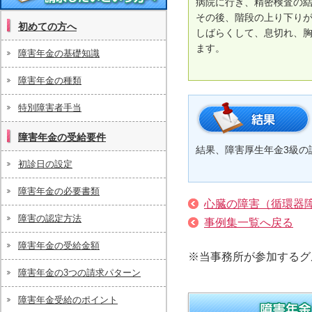
病院に行き、精密検査の
これから障害年金を請求したいという方
その後、階段の上り下り
初めての方へ
へ
しばらくして、息切れ、
ます。
障害年金の基礎知識
障害年金の種類
特別障害者手当
障害年金の受給要件
結果
結果、障害厚生年金3級の
初診日の設定
障害年金の必要書類
心臓の障害（循環器
障害の認定方法
事例集一覧へ戻る
障害年金の受給金額
※当事務所が参加するグ
障害年金の3つの請求パターン
障害年金受給のポイント