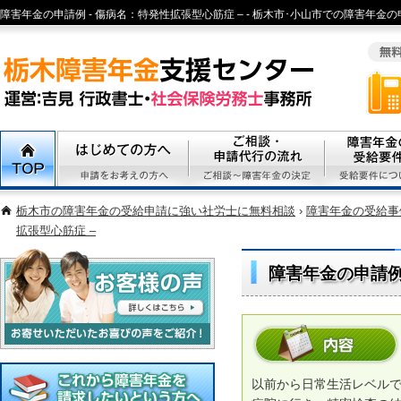
障害年金の申請例 - 傷病名：特発性拡張型心筋症 – - 栃木市･小山市での障害年金
山市、佐野市、足利市、宇都宮市エリアで精神病、心疾患、身体障害の障害年金申
なら栃木の社会保険労務士まで
TOP
初めての方へ
ご相談・代行申請の流れ
障害年金の受
栃木市の障害年金の受給申請に強い社労士に無料相談
›
障害年金の受給事
拡張型心筋症 –
障害年金の申請例
お客様の声
相談内容
以前から日常生活レベル