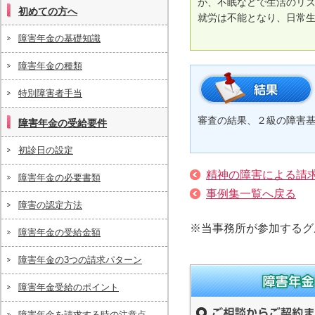
これから障害年金を請求したいという方
が、不眠などで生活のリ
初めての方へ
へ
就労は不能となり、日常
障害年金の基礎知識
障害年金の種類
特別障害者手当
結果
審査の結果、２級の障害
障害年金の受給要件
初診日の設定
精神の障害による請
障害年金の必要書類
事例集一覧へ戻る
障害の認定方法
※当事務所が参加するグ
障害年金の受給金額
障害年金の3つの請求パターン
障害年金受給のポイント
障害年金（受給要件、申請
障害年金を請求する時の注意点