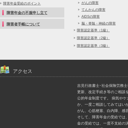
がんの障害
障害年金受給のポイント
てんかんの障害
障害年金の不服申し立て
AIDSの障害
脳・脊髄・神経の障害
障害者手帳について
障害認定基準（1級）
障害認定基準（2級）
障害認定基準（3級）
アクセス
吉見行政書士･社会保険労務
更新、改定手続き等のご相談
公的年金制度です。 病気や
か、一度ご相談してみてはい
がん、心筋梗塞、白内障、感
そして、障害年金の受給では
金の受給では、一度不支給の