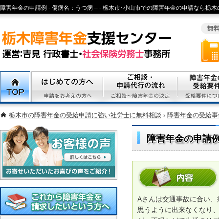
障害年金の申請例 - 傷病名：うつ病 – - 栃木市･小山市での障害年金の申請なら栃
市、足利市、宇都宮市エリアで精神病、心疾患、身体障害の障害年金申請の無料相
社会保険労務士まで
TOP
初めての方へ
ご相談・代行申請の流れ
障害年金の受
栃木市の障害年金の受給申請に強い社労士に無料相談
›
障害年金の受給事
障害年金の申請例
お客様の声
相談内容
Aさんは交通事故に合い、
思うように出来なくなり