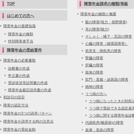
TOP
障害年金請求の種類/等級
障害年金の種類と概要
はじめての方へ
眼の障害(視力・視野障害)
障害年金の基礎知識
耳の障害(聴力)
障害年金の種類
そしゃく・嚥下・言語の障害
特別障害者手当
心臓の障害（循環器障害）
障害年金の受給要件
気管支・肺疾患の障害
腎臓の障害
障害年金の必要書類
肝臓の障害
診断書の作成
肢体の障害
申立書の作成
肛門・直腸・泌尿器の障害
受診状況等証明書の作成
精神の障害
障害年金裁定請求書の作成
うつ病の方へ
初診日の設定
うつ病になったときの対処
障害の認定方法
うつ病で受給できる認定基
障害年金の3つの請求パターン
うつ病に関する障害年金診
障害年金を請求する時の注意点
代謝疾患(糖尿病)の障害
障害年金の受給金額
血液・造血の障害