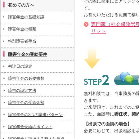
これから障害年金を請求したいという方
その際に簡単にヒアリング
初めての方へ
へ
す。
お答えいただける範囲で構
障害年金の基礎知識
専門家（社会保険労
障害年金の種類
リット
特別障害者手当
障害年金の受給要件
初診日の設定
障害年金の必要書類
Step2. 面談・ヒアリング
障害の認定方法
無料相談では、当事務所の障
きます。
障害年金の受給金額
ご来所頂き、これまでのご
また、面談時に
委任状、契
障害年金の3つの請求パターン
【出張での面談の場合】
障害年金受給のポイント
必要に応じて、出張相談を
障害年金を請求する時の注意点