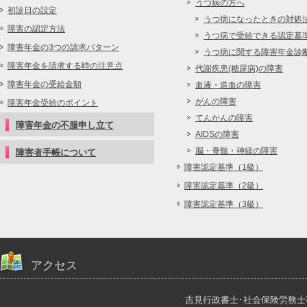
うつ病の方へ
初診日の設定
うつ病になったときの対処
障害の認定方法
うつ病で受給できる認定基
障害年金の3つの請求パターン
うつ病に関する障害年金診
障害年金を請求する時の注意点
代謝疾患(糖尿病)の障害
障害年金の受給金額
血液・造血の障害
がんの障害
障害年金受給のポイント
てんかんの障害
障害年金の不服申し立て
AIDSの障害
脳・脊髄・神経の障害
障害者手帳について
障害認定基準（1級）
障害認定基準（2級）
障害認定基準（3級）
アクセス
吉見行政書士･社会保険労務