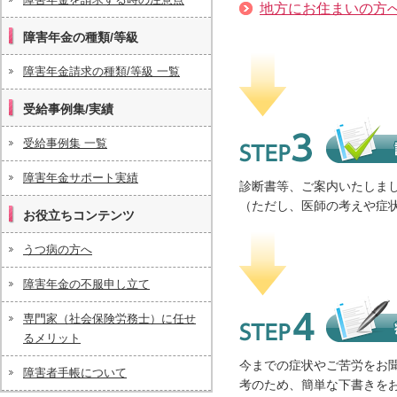
地方にお住まいの方
障害年金の種類/等級
障害年金請求の種類/等級 一覧
受給事例集/実績
受給事例集 一覧
Step3. 診断書の記入内容
障害年金サポート実績
診断書等、ご案内いたしま
（ただし、医師の考えや症
お役立ちコンテンツ
うつ病の方へ
障害年金の不服申し立て
専門家（社会保険労務士）に任せ
るメリット
Step4. 病歴・就労状況等
今までの症状やご苦労をお
障害者手帳について
考のため、簡単な下書きを