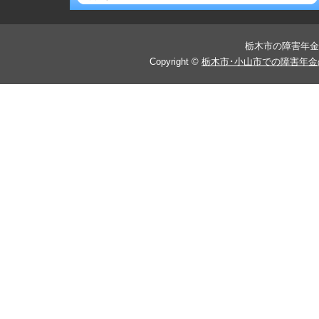
メールでご予約・相談する！
栃木市の障害年金
Copyright ©
栃木市･小山市での障害年