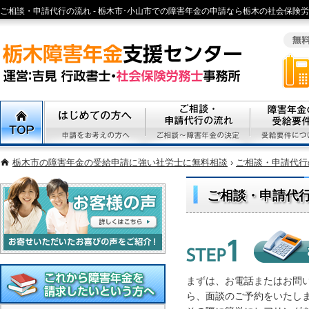
ご相談・申請代行の流れ - 栃木市･小山市での障害年金の申請なら栃木の社会保険労
都宮市エリアで精神病、心疾患、身体障害の障害年金申請の無料相談栃木市･小山
まで
TOP
初めての方へ
ご相談・代行申請の流れ
障害年金の受
栃木市の障害年金の受給申請に強い社労士に無料相談
›
ご相談・申請代行
ご相談・申請代
お客様の声
Step1. お電話・メールで
まずは、お電話またはお問
ら、面談のご予約をいたし