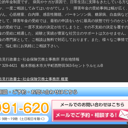
公的年金制度です。 病気やケガが原因で、日常生活に支障をきたしている方
か、一度ご相談してみてはいかがでしょう。 障害年金の受給事例は幅が広く
がん、心筋梗塞、白内障、感音性難聴、パーキンソン病、糖尿病、白血病な
そして、障害年金の受給では、最初の申請をいかに最高の状態で行うのかとい
金の受給では、一度不支給の決定が出てしまうと、その不支給の決定を覆す
金の受給に精通した、経験と実績が豊富な社労士のサポートは欠かせません。
金の専門家として、ご相談は無料で対応しております。また、様々なご事情
で、悩む前にお気軽にご相談下さい。
吉見行政書士･社会保険労務士事務所 所在地情報
〒329-4421 栃木県栃木市大平町西野田363-5セントラルヒルB
吉見行政書士･社会保険労務士事務所 概要