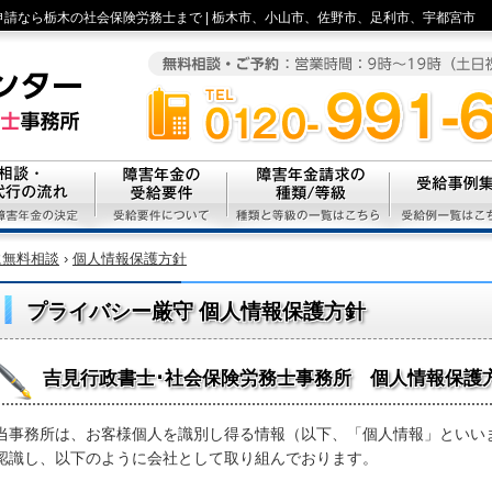
の申請なら栃木の社会保険労務士まで | 栃木市、小山市、佐野市、足利市、宇都宮市
の無料相談栃木市･小山市での障害年金の申請なら栃木の社会保険労務士まで
行申請の流れ
障害年金の受給要件
障害年金請求の種類/等級
受給事例集
に無料相談
›
個人情報保護方針
プライバシー厳守 個人情報保護方針
吉見行政書士･社会保険労務士事務所 個人情報保護
当事務所は、お客様個人を識別し得る情報（以下、「個人情報」といい
認識し、以下のように会社として取り組んでおります。