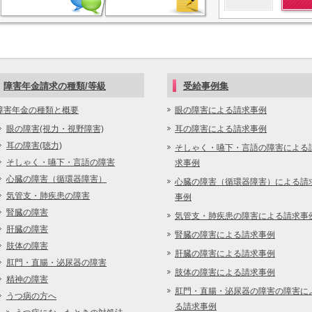
障害年金についてメ
障害年金請求の種類/等級
受給事例集
障害年金の種類と概要
眼の障害による請求事例
眼の障害(視力・視野障害)
耳の障害による請求事例
耳の障害(聴力)
そしゃく・嚥下・言語の障害による
そしゃく・嚥下・言語の障害
求事例
心臓の障害（循環器障害）
心臓の障害（循環器障害）による請
気管支・肺疾患の障害
事例
腎臓の障害
気管支・肺疾患の障害による請求事
肝臓の障害
腎臓の障害による請求事例
肢体の障害
肝臓の障害による請求事例
肛門・直腸・泌尿器の障害
肢体の障害による請求事例
精神の障害
肛門・直腸・泌尿器の障害の障害に
うつ病の方へ
る請求事例