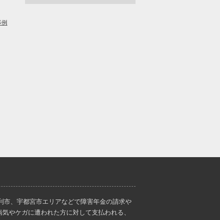
事例
利市、宇都宮市エリアなどで障害年金の請求や
病気やケガに遭われた方に対して支払われる、