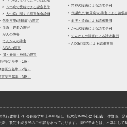
うつ病になったときの対処法
精神の障害による請求事例
うつ病で受給できる認定基準
代謝疾患(糖尿病)の障害による請求
うつ病に関する障害年金診断
代謝疾患(糖尿病)の障害
血液・造血による請求事例
血液・造血の障害
がんの障害による請求事例
がんの障害
てんかんの障害による請求事例
てんかんの障害
AIDSの障害による請求事例
AIDSの障害
脳・脊髄・神経の障害
障害認定基準（1級）
障害認定基準（2級）
障害認定基準（3級）
吉見行政書士･社会保険労務士事務所は、栃木市を中心に小山市、佐野市、足
更新、改定手続き等のご相談を承っております。 障害年金とは、不幸にして