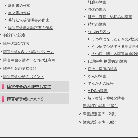
肝臓の障害
診断書の作成
肢体の障害
申立書の作成
肛門・直腸・泌尿器の障害
受診状況等証明書の作成
精神の障害
障害年金裁定請求書の作成
うつ病の方へ
初診日の設定
うつ病になったときの対処
障害の認定方法
うつ病で受給できる認定基
障害年金の3つの請求パターン
うつ病に関する障害年金診
障害年金を請求する時の注意点
代謝疾患(糖尿病)の障害
障害年金の受給金額
血液・造血の障害
がんの障害
障害年金受給のポイント
てんかんの障害
障害年金の不服申し立て
AIDSの障害
脳・脊髄・神経の障害
障害者手帳について
障害認定基準（1級）
障害認定基準（2級）
障害認定基準（3級）