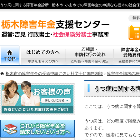
うつ病に関する障害年金診断 - 栃木市･小山市での障害年金の申請なら栃木の社会保
市、宇都宮市エリアで精神病、心疾患、身体障害の障害年金申請の無料相談栃木市
労務士まで
TOP
初めての方へ
ご相談・代行申請の流れ
障害年金の受
栃木市の障害年金の受給申請に強い社労士に無料相談
›
障害年金請求の種
うつ病に関する
ここでは、うつ病に関する
お客様の声
うつ病は、どの程度で階級
あります。
ですので、医者に見てもら